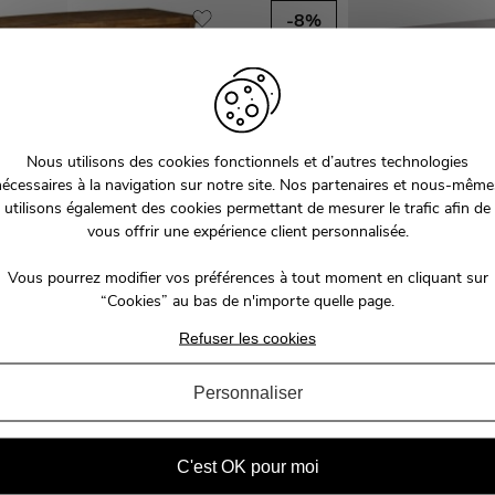
-8%
Nous utilisons des cookies fonctionnels et d’autres technologies
nécessaires à la navigation sur notre site. Nos partenaires et nous-même
utilisons également des cookies permettant de mesurer le trafic afin de
vous offrir une expérience client personnalisée.
Vous pourrez modifier vos préférences à tout moment en cliquant sur
industriel sur roulettes bois et
Buffet industriel style frigo boi
“Cookies” au bas de n'importe quelle page.
métal portes grillagées
160cm
OREGON
KANSAS
Refuser les cookies
1 049,00 €
1 259,
1 379,99 €
Personnaliser
C'est OK pour moi