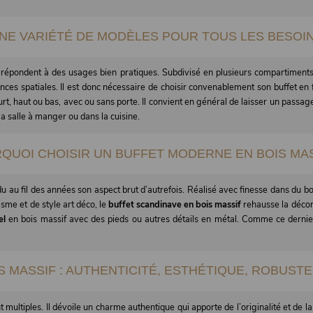
NE VARIÉTÉ DE MODÈLES POUR TOUS LES BESOI
répondent à des usages bien pratiques. Subdivisé en plusieurs compartiments 
gences spatiales. Il est donc nécessaire de choisir convenablement son buffet e
ourt, haut ou bas, avec ou sans porte. Il convient en général de laisser un passag
la salle à manger ou dans la cuisine.
QUOI CHOISIR UN BUFFET MODERNE EN BOIS MAS
u au fil des années son aspect brut d’autrefois. Réalisé avec finesse dans du bois
me et de style art déco, le
buffet scandinave en bois massif
rehausse la décora
el
en bois massif avec des pieds ou autres détails en métal. Comme ce dernie
S MASSIF : AUTHENTICITÉ, ESTHÉTIQUE, ROBUST
multiples. Il dévoile un charme authentique qui apporte de l’originalité et de la