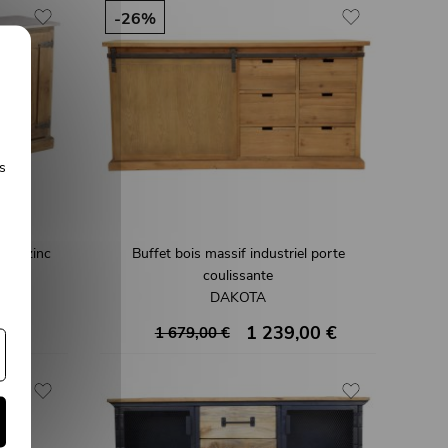
-26%
s
s et zinc
Buffet bois massif industriel porte
coulissante
DAKOTA
00 €
1 239,00 €
1 679,00 €