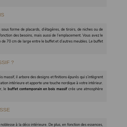
NS
sous forme de placards, d’étagères, de tiroirs, de niches ou de
n fonction des besoins, mais aussi de l’emplacement. Vous avez le
e de 70 cm de large entre le buffet et d’autres meubles. Le buffet
SIF ?
 massif, il arbore des designs et finitions épurés qui s’intègrent
tion intérieure et apporte une touche nordique à votre intérieur.
r, le
buffet contemporain en bois massif
crée une atmosphère
ESSE
 noblesse à la déco intérieure. De plus, en fonction des essences,