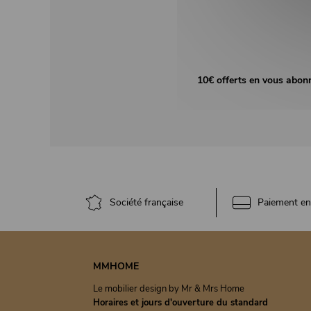
10€ offerts en vous abon
Société française
Paiement en 
MMHOME
Le mobilier design by Mr & Mrs Home
Horaires et jours d'ouverture du standard