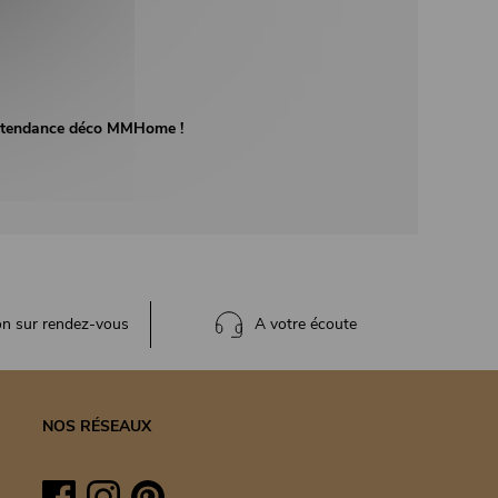
té tendance déco MMHome !
on sur rendez-vous
A votre écoute
NOS RÉSEAUX
Facebook
Instagram
Pinterest