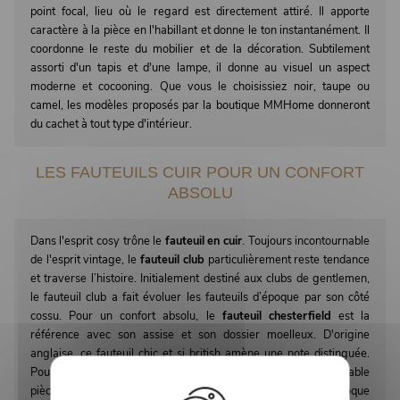
point focal, lieu où le regard est directement attiré. Il apporte
caractère à la pièce en l'habillant et donne le ton instantanément. Il
coordonne le reste du mobilier et de la décoration. Subtilement
assorti d'un tapis et d'une lampe, il donne au visuel un aspect
moderne et cocooning. Que vous le choisissiez noir, taupe ou
camel, les modèles proposés par la boutique MMHome donneront
du cachet à tout type d'intérieur.
LES FAUTEUILS CUIR POUR UN CONFORT
ABSOLU
Dans l'esprit cosy trône le
fauteuil en cuir
. Toujours incontournable
de l'esprit vintage, le
fauteuil club
particulièrement reste tendance
et traverse l’histoire. Initialement destiné aux clubs de gentlemen,
le fauteuil club a fait évoluer les fauteuils d’époque par son côté
cossu. Pour un confort absolu, le
fauteuil chesterfield
est la
référence avec son assise et son dossier moelleux. D'origine
anglaise, ce fauteuil chic et si british amène une note distinguée.
Pour plus d'originalité, le fauteuil aviateur constitue une véritable
pièce vintage, et rappelle les ambiances hollywoodiennes d'époque