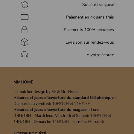
Société française
Paiement en 4x sans frais
Paiements 100% sécurisés
Livraison sur rendez-vous
A votre écoute
MMHOME
Le mobilier design by Mr & Mrs Home
Horaires et jours d'ouverture du standard téléphonique :
Du mardi au vendredi 10H/12H et 14H/17H
Horaires et jours d'ouverture du magasin :
Lundi
14H/19H - Mardi,Jeudi,Vendredi et Samedi 10H/12H et
14H/19H - Dimanche 14H/18H - Fermé le Mercredi
NOTRE SOCIÉTÉ