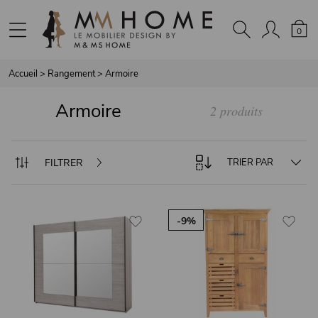
Panneau de gestion des cookies
0
Accueil
>
Rangement
>
Armoire
Armoire
2 produits
FILTRER
TRIER PAR
-9%