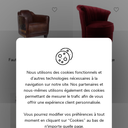
Fauteuil cigare cuir drapeau
Fauteuil velours rouge
américain
FLORA
Nous utilisons des cookies fonctionnels et
NATION
d’autres technologies nécessaires à la
1 299,00 €
599,00 €
navigation sur notre site. Nos partenaires et
nous-mêmes utilisons également des cookies
permettant de mesurer le trafic afin de vous
offrir une expérience client personnalisée.
Vous pourrez modifier vos préférences à tout
moment en cliquant sur “Cookies” au bas de
n'importe quelle page.