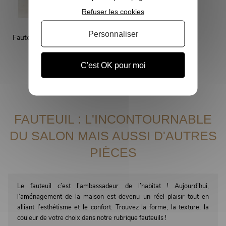
Refuser les cookies
Personnaliser
Fauteuil vintage cuir camel et
inox
CHRISTIAN
C'est OK pour moi
1 605,00 €
FAUTEUIL : L'INCONTOURNABLE
DU SALON MAIS AUSSI D'AUTRES
PIÈCES
Le fauteuil c’est l’ambassadeur de l’habitat ! Aujourd’hui,
l’aménagement de la maison est devenu un réel plaisir tout en
alliant l’esthétisme et le confort. Trouvez la forme, la texture, la
couleur de votre choix dans notre rubrique fauteuils !