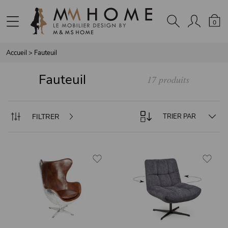
Panneau de gestion des cookies
0
Accueil
>
Fauteuil
Fauteuil
17 produits
FILTRER
TRIER PAR