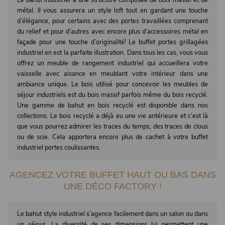
Le bahut industriel a une structure composée de bois massif et de
métal. Il vous assurera un style loft tout en gardant une touche
d’élégance, pour certains avec des portes travaillées comprenant
du relief et pour d’autres avec encore plus d’accessoires métal en
façade pour une touche d’originalité! Le buffet portes grillagées
industriel en est la parfaite illustration. Dans tous les cas, vous vous
offrez un meuble de rangement industriel qui accueillera votre
vaisselle avec aisance en meublant votre intérieur dans une
ambiance unique. Le bois utilisé pour concevoir les meubles de
séjour industriels est du bois massif parfois même du bois recyclé.
Une gamme de bahut en bois recyclé est disponible dans nos
collections. Le bois recyclé a déjà eu une vie antérieure et c’est là
que vous pourrez admirer les traces du temps, des traces de clous
ou de scie. Cela apportera encore plus de cachet à votre buffet
industriel portes coulissantes.
AGENCEZ VOTRE BUFFET HAUT OU BAS DANS
UNE DÉCO FACTORY !
Le bahut style industriel s’agence facilement dans un salon ou dans
un séjour. La diversité de ses dimensions lui permettent une