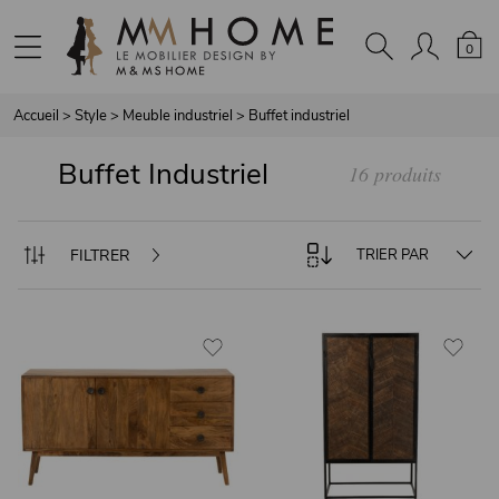
Panneau de gestion des cookies
0
Accueil
>
Style
>
Meuble industriel
>
Buffet industriel
Buffet Industriel
16 produits
FILTRER
TRIER PAR