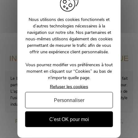
métal
OREGON
SHANY
Nous utilisons des cookies fonctionnels et
1 299,00 €
1 119,99 €
d’autres technologies nécessaires à la
navigation sur notre site. Nos partenaires et
nous-mêmes utilisons également des cookies
permettant de mesurer le trafic afin de vous
CRAQUEZ POUR UN BAHUT
offrir une expérience client personnalisée.
INDUSTRIEL CHIC ET PRATIQUE
Vous pourrez modifier vos préférences à tout
moment en cliquant sur “Cookies” au bas de
n'importe quelle page.
Le buffet industriel, aussi appelé enfilade ou bahut industriel, fait
partie du meuble de rangement incontournable côté séjour.
Refuser les cookies
L'appellation de buffet style industriel est empruntée au monde de
l'usine et inspirée des lofts new-yorkais de Brooklyn. Le style
Personnaliser
industriel est un style qui séduit. Cap sur l’ambiance factory !
C'est OK pour moi
POUR VOTRE ENFILADE INDUSTRIELLE,
SUCCOMBEZ AU BOIS ET AU MÉTAL !