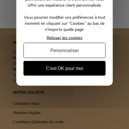
Livraison sur rendez-vous
offrir une expérience client personnalisée.
A votre écoute
Vous pourrez modifier vos préférences à tout
moment en cliquant sur “Cookies” au bas de
n'importe quelle page.
Refuser les cookies
MMHOME
Personnaliser
Le mobilier design by Mr & Mrs Home
Horaires et jours d'ouverture du standard téléphonique :
Du mardi au vendredi 10H/12H et 14H/17H
C'est OK pour moi
Horaires et jours d'ouverture du magasin :
Lundi
14H/19H - Mardi,Jeudi,Vendredi et Samedi 10H/12H et
14H/19H - Dimanche 14H/18H - Fermé le Mercredi
NOTRE SOCIÉTÉ
Contactez-nous
Mentions légales
Conditions Générales de vente