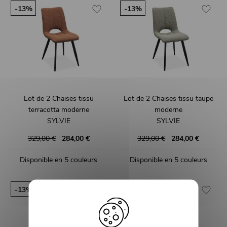
-13%
-13%
Lot de 2 Chaises tissu
Lot de 2 Chaises tissu taupe
terracotta moderne
moderne
SYLVIE
SYLVIE
329,00 €
284,00 €
329,00 €
284,00 €
Disponible en 5 couleurs
Disponible en 5 couleurs
-13%