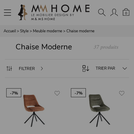
Panneau de gestion des cookies
0
Accueil
>
Style
>
Meuble moderne
>
Chaise moderne
Chaise Moderne
37 produits
FILTRER
TRIER PAR
-7%
-7%