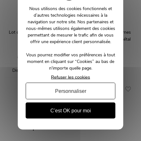
Nous utilisons des cookies fonctionnels et
d’autres technologies nécessaires à la
navigation sur notre site. Nos partenaires et
nous-mêmes utilisons également des cookies
Lot de 2 Chaises tissu beige
Lot de 2 chaises modernes
permettant de mesurer le trafic afin de vous
moderne
tissu bouclé et pieds métal
offrir une expérience client personnalisée.
SYLVIE
ASTRID
Vous pourrez modifier vos préférences à tout
209,00 €
329,00 €
284,00 €
moment en cliquant sur “Cookies” au bas de
n'importe quelle page.
Disponible en 5 couleurs
Refuser les cookies
-9%
Personnaliser
C'est OK pour moi