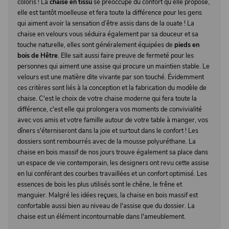
coloris ! La
chaise en tissu
se préoccupe du confort qu’elle propose,
elle est tantôt moelleuse et fera toute la différence pour les gens
qui aiment avoir la sensation d’être assis dans de la ouate ! La
chaise en velours vous séduira également par sa douceur et sa
touche naturelle, elles sont généralement équipées de
pieds en
bois de Hêtre
. Elle sait aussi faire preuve de fermeté pour les
personnes qui aiment une assise qui procure un maintien stable. Le
velours est une matière dite vivante par son touché. Évidemment
ces critères sont liés à la conception et la fabrication du modèle de
chaise. C'est le choix de votre chaise moderne qui fera toute la
différence, c'est elle qui prolongera vos moments de convivialité
avec vos amis et votre famille autour de votre table à manger, vos
dîners s'éterniseront dans la joie et surtout dans le confort ! Les
dossiers sont rembourrés avec de la mousse polyuréthane. La
chaise en bois massif de nos jours trouve également sa place dans
un espace de vie contemporain, les designers ont revu cette assise
en lui conférant des courbes travaillées et un confort optimisé. Les
essences de bois les plus utilisés sont le chêne, le frêne et
manguier. Malgré les idées reçues, la chaise en bois massif est
confortable aussi bien au niveau de l'assise que du dossier. La
chaise est un élément incontournable dans l'ameublement.