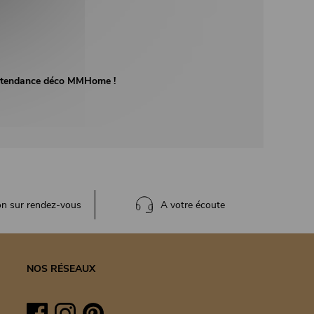
té tendance déco MMHome !
on sur rendez-vous
A votre écoute
NOS RÉSEAUX
Facebook
Instagram
Pinterest