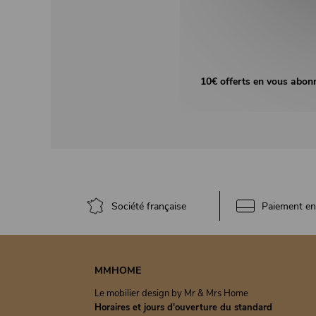
10€ offerts en vous abon
Société française
Paiement en 
MMHOME
Le mobilier design by Mr & Mrs Home
Horaires et jours d'ouverture du standard