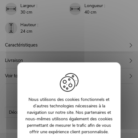
Largeur :
Longueur :
30 cm
40 cm
Hauteur :
24 cm
Caractéristiques
Livraison
Voir toute la collection GALEO
Nous utilisons des cookies fonctionnels et
d’autres technologies nécessaires à la
navigation sur notre site. Nos partenaires et
Déco
Luminaire
nous-mêmes utilisons également des cookies
permettant de mesurer le trafic afin de vous
offrir une expérience client personnalisée.