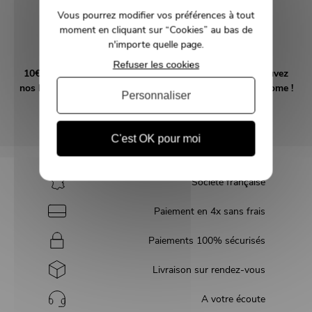
NEWSLETTER
Vous pourrez modifier vos préférences à tout
moment en cliquant sur “Cookies” au bas de
Inscrivez-vous et recevez nos bons plans
n'importe quelle page.
Refuser les cookies
10€ offerts en vous abonnant à notre newsletter! Retrouvez
nos bons plans et suivez l'actualité tendance déco MMHome !
Personnaliser
OK
C'est OK pour moi
Société française
Paiement en 4x sans frais
Paiements 100% sécurisés
Livraison sur rendez-vous
A votre écoute