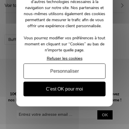
d’autres technologies nécessaires à la
Voir toute la collection MEERA
navigation sur notre site. Nos partenaires et
nous-mêmes utilisons également des cookies
permettant de mesurer le trafic afin de vous
offrir une expérience client personnalisée.
Vous pourrez modifier vos préférences à tout
Buffet & Bahut
moment en cliquant sur “Cookies” au bas de
n'importe quelle page.
Refuser les cookies
NEWSLETTER
Personnaliser
Inscrivez-vous et recevez nos bons plans
C'est OK pour moi
10€ offerts en vous abonnant à notre newsletter! Retrouvez
nos bons plans et suivez l'actualité tendance déco MMHome !
OK