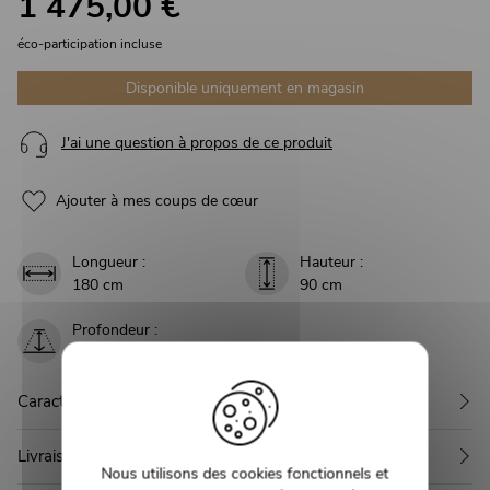
1 475,00 €
éco-participation incluse
Disponible uniquement en magasin
J'ai une question à propos de ce produit
Ajouter à mes coups de cœur
Longueur :
Hauteur :
180 cm
90 cm
Profondeur :
46 cm
Caractéristiques
Livraison
Nous utilisons des cookies fonctionnels et