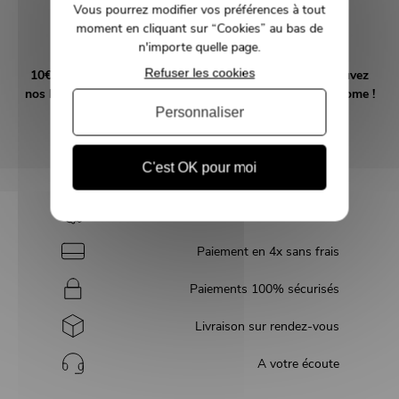
Vous pourrez modifier vos préférences à tout
moment en cliquant sur “Cookies” au bas de
Inscrivez-vous et recevez nos bons plans
n'importe quelle page.
Refuser les cookies
10€ offerts en vous abonnant à notre newsletter! Retrouvez
nos bons plans et suivez l'actualité tendance déco MMHome !
Personnaliser
OK
C'est OK pour moi
Société française
Paiement en 4x sans frais
Paiements 100% sécurisés
Livraison sur rendez-vous
A votre écoute