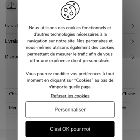
Profondeur :
d'assise :
61 cm
49 cm
Caractéristiques
Nous utilisons des cookies fonctionnels et
d’autres technologies nécessaires à la
navigation sur notre site. Nos partenaires et
Livraison
nous-mêmes utilisons également des cookies
permettant de mesurer le trafic afin de vous
Disponible en 4 autres couleurs
offrir une expérience client personnalisée.
Vous pourrez modifier vos préférences à tout
moment en cliquant sur “Cookies” au bas de
n'importe quelle page.
Chaise
Chaise capitonnée
Chaise moderne
Chaise ti
Refuser les cookies
Meuble Tissu
Meuble moderne
Promos
Style
Personnaliser
C'est OK pour moi
NEWSLETTER