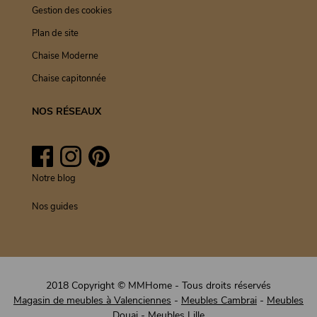
Gestion des cookies
Plan de site
Chaise Moderne
Chaise capitonnée
NOS RÉSEAUX
Facebook
Instagram
Pinterest
Notre blog
Nos guides
2018 Copyright © MMHome - Tous droits réservés
Magasin de meubles à Valenciennes
-
Meubles Cambrai
-
Meubles
Douai
-
Meubles Lille