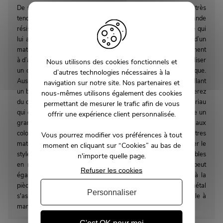
De nos jours, le buffet en métal est très répandu, et surtout très
tendance. Ce matériau est tout d’abord connu pour sa grande
résistance et sa robustesse. En effet, le métal est très solide ce qui
lui assure une très bonne durée de vie. D’autre part, il s’agit d’un
matériau qui ne nécessite pas d’entretien spécifique. Contrairement
à d’autres matières, il ne bouge pas dans le temps. Il suffit d’utiliser
Nous utilisons des cookies fonctionnels et
un chiffon humide pour le nettoyer, ce qui le rend très pratique.
d’autres technologies nécessaires à la
Aussi, le métal est très apprécié pour son style. Ainsi, en installant
navigation sur notre site. Nos partenaires et
un buffet industriel dans votre salle à manger vous lui apporterez
nous-mêmes utilisons également des cookies
du caractère et du charme. D'autre part, le métal est un matériau
permettant de mesurer le trafic afin de vous
qui est facilement modulable. C'est pour cette raison qu'il existe un
offrir une expérience client personnalisée.
grand nombre de meubles en métal aux styles, aux formes et aux
coloris variés. De plus, le métal peut facilement se marier à d'autres
Vous pourrez modifier vos préférences à tout
matériaux. Cela rend le buffet facile à associer. Pour accentuer le
moment en cliquant sur “Cookies” au bas de
style industriel de la pièce, vous pouvez y installer d'autres meubles
n'importe quelle page.
en métal, mais aussi en bois ou encore en cuir. Le bois peut
Refuser les cookies
également permettre de donner une ambiance scandinave à la
pièce. Enfin, puisqu'il existe dans de nombreux coloris, le métal
Personnaliser
s'associe facilement aux coloris des autres meubles de la salle à
manger.