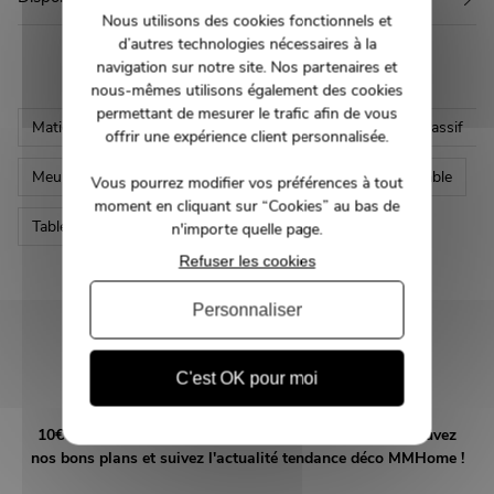
Nous utilisons des cookies fonctionnels et
d’autres technologies nécessaires à la
navigation sur notre site. Nos partenaires et
nous-mêmes utilisons également des cookies
permettant de mesurer le trafic afin de vous
Matière
Meuble Bois massif
Meuble Manguier massif
offrir une expérience client personnalisée.
Meuble industriel
Meuble moderne
Style
Table
Vous pourrez modifier vos préférences à tout
moment en cliquant sur “Cookies” au bas de
Table basse bois massif
Table basse moderne
n'importe quelle page.
Refuser les cookies
Personnaliser
NEWSLETTER
Inscrivez-vous et recevez nos bons plans
C'est OK pour moi
10€ offerts en vous abonnant à notre newsletter! Retrouvez
nos bons plans et suivez l'actualité tendance déco MMHome !