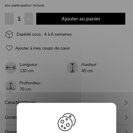
éco-participation incluse
-
+
Ajouter au panier
Expédié sous : 4 à 6 semaines
Ajouter à mes coups de cœur
Longueur :
Hauteur :
130 cm
45 cm
Profondeur :
70 cm
Caractéristiques
Livraison
Disponible en 1 autre couleur