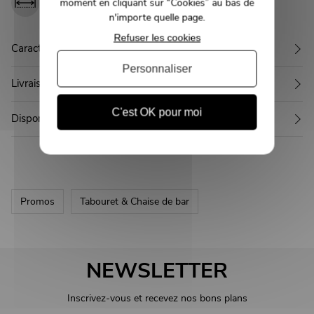
d'assise :
moment en cliquant sur “Cookies” au bas de
42 cm
n'importe quelle page.
Refuser les cookies
Caractéristiques
Personnaliser
Livraison
C'est OK pour moi
Disponible en 2 autres couleurs
Promos
Tabouret & Chaise de bar
NEWSLETTER
Inscrivez-vous et recevez nos bons plans