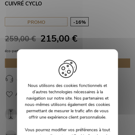
CUIVRÉ CYCLO
PROMO
-16%
215,00 €
259,00 €
éco-participation incluse
Disponible uniquement en magasin
J'ai une question à propos de ce produit
Nous utilisons des cookies fonctionnels et
d’autres technologies nécessaires à la
Ajouter à mes coups de cœur
navigation sur notre site. Nos partenaires et
nous-mêmes utilisons également des cookies
permettant de mesurer le trafic afin de vous
Hauteur :
Diamètre :
offrir une expérience client personnalisée.
80 cm
42 cm
Largeur
Vous pourrez modifier vos préférences à tout