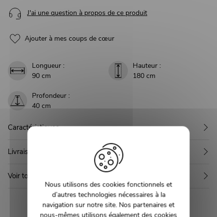
J'ai une question à propos de ce produit
Ajouter à mes coups de cœur
Longueur :
Hauteur :
90 cm
180 cm
Profondeur :
40 cm
Caractéristiques
Livraison
Voir toute la collection KYNA
Nous utilisons des cookies fonctionnels et
d’autres technologies nécessaires à la
navigation sur notre site. Nos partenaires et
nous-mêmes utilisons également des cookies