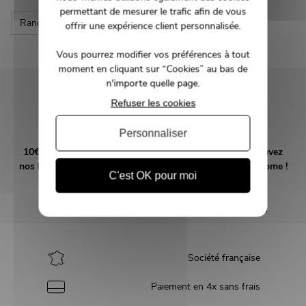
permettant de mesurer le trafic afin de vous
Rangement
offrir une expérience client personnalisée.
Vous pourrez modifier vos préférences à tout
moment en cliquant sur “Cookies” au bas de
NEWSLETTER
n'importe quelle page.
Refuser les cookies
Inscrivez-vous et recevez nos bons plans
Personnaliser
10€ offerts en vous abonnant à notre newsletter! Retrouvez
nos bons plans et suivez l'actualité tendance déco MMHome !
C'est OK pour moi
OK
Société française
Paiement en 4x sans frais