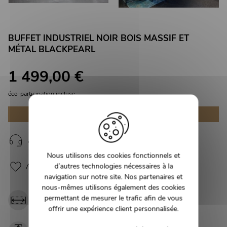
BUFFET INDUSTRIEL NOIR BOIS MASSIF ET
MÉTAL BLACKPEARL
1 499,00 €
éco-participation incluse
Disponible uniquement en magasin
J'ai une question à propos de ce produit
Nous utilisons des cookies fonctionnels et
d’autres technologies nécessaires à la
Ajouter à mes coups de cœur
navigation sur notre site. Nos partenaires et
nous-mêmes utilisons également des cookies
Largeur :
Longueur :
permettant de mesurer le trafic afin de vous
46 cm
180 cm
offrir une expérience client personnalisée.
Hauteur :