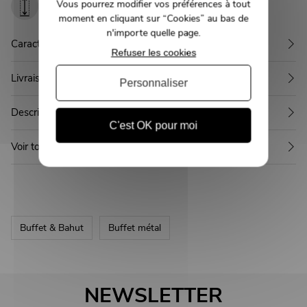
Vous pourrez modifier vos préférences à tout
90 cm
moment en cliquant sur “Cookies” au bas de
n'importe quelle page.
Caractéristiques
Refuser les cookies
Livraison
Personnaliser
Description
C'est OK pour moi
Voir toute la collection BLACKPEARL
Buffet & Bahut
Buffet métal
NEWSLETTER