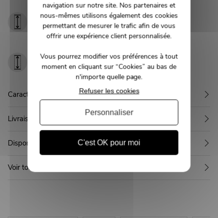
navigation sur notre site. Nos partenaires et
Largeur
nous-mêmes utilisons également des cookies
Hauteur :
d'assise :
permettant de mesurer le trafic afin de vous
86 cm
37.5 cm
offrir une expérience client personnalisée.
Hauteur
Vous pourrez modifier vos préférences à tout
d'assise :
moment en cliquant sur “Cookies” au bas de
48 cm
n'importe quelle page.
Refuser les cookies
Caractéristiques
Personnaliser
Livraison
Disponible en 1 autre couleur
C'est OK pour moi
Voir toute la collection SMITH