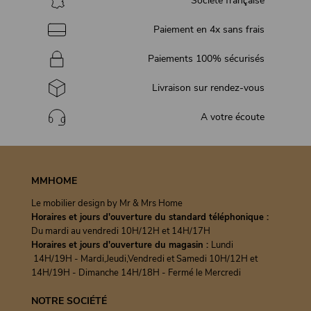
Société française
Paiement en 4x sans frais
Paiements 100% sécurisés
Livraison sur rendez-vous
A votre écoute
MMHOME
Le mobilier design by Mr & Mrs Home
Horaires et jours d'ouverture du standard téléphonique :
Du mardi au vendredi 10H/12H et 14H/17H
Horaires et jours d'ouverture du magasin :
Lundi
14H/19H - Mardi,Jeudi,Vendredi et Samedi 10H/12H et
14H/19H - Dimanche 14H/18H - Fermé le Mercredi
NOTRE SOCIÉTÉ