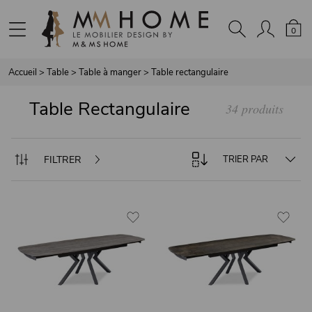
Panneau de gestion des cookies
0
Accueil
>
Table
>
Table à manger
>
Table rectangulaire
Table Rectangulaire
34 produits
FILTRER
TRIER PAR