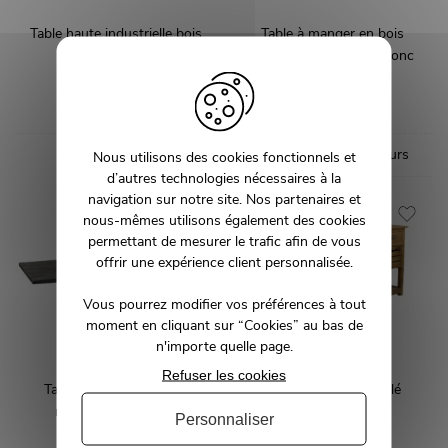
Table haute industrielle bois
Table à manger en bois
et métal 120cm
massif d'acacia effet tronc
MARCA
d'arbre
JAMY
769,00 €
995,00 €
Disponible en 2 couleurs
Nous utilisons des cookies fonctionnels et
d’autres technologies nécessaires à la
navigation sur notre site. Nos partenaires et
nous-mêmes utilisons également des cookies
permettant de mesurer le trafic afin de vous
offrir une expérience client personnalisée.
Vous pourrez modifier vos préférences à tout
moment en cliquant sur “Cookies” au bas de
n'importe quelle page.
Refuser les cookies
Table à manger en bois
ilot en bois pin recyclé
massif d'acacia noir
industriel
Personnaliser
piétement étoile
MILENA