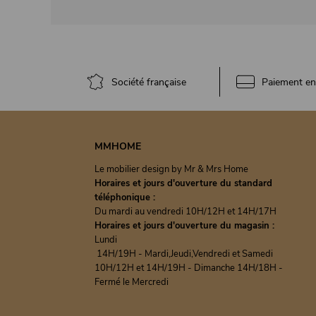
Société française
Paiement en 
MMHOME
Le mobilier design by Mr & Mrs Home
Horaires et jours d'ouverture du standard
téléphonique :
Du mardi au vendredi 10H/12H et 14H/17H
Horaires et jours d'ouverture du magasin :
Lundi
14H/19H - Mardi,Jeudi,Vendredi et Samedi
10H/12H et 14H/19H - Dimanche 14H/18H -
Fermé le Mercredi