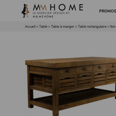
Panneau de gestion des cookies
PROMO
Accueil
>
Table
>
Table à manger
>
Table rectangulaire
>
Ilo