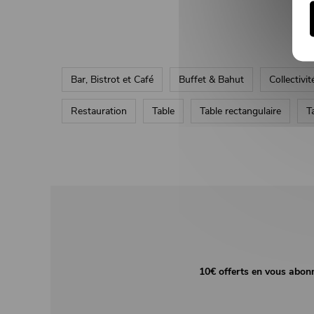
Bar, Bistrot et Café
Buffet & Bahut
Collectivit
Restauration
Table
Table rectangulaire
T
10€ offerts en vous abon