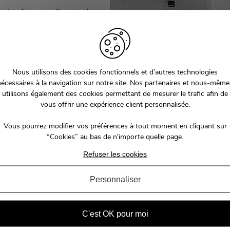
'avère être une pièce spacieuse.
 espace et de le décorer selon vos
ociation des meubles est d’opter
sées essentiellement d’un lit 2
et (une de chaque côté). À ces
e avec un tabouret. Les fausses
Nous utilisons des cookies fonctionnels et d’autres technologies
sque le risque de combiner des
nécessaires à la navigation sur notre site. Nos partenaires et nous-même
ambres complètes pour adulte se
utilisons également des cookies permettant de mesurer le trafic afin de
moderne, contemporain, industriel,
vous offrir une expérience client personnalisée.
Vous pourrez modifier vos préférences à tout moment en cliquant sur
d’enfant ?
“Cookies” au bas de n'importe quelle page.
Refuser les cookies
ambre, une fois à la maison. En
aménagé de façon à stimuler leur
cette pièce a un impact sur sa
Personnaliser
ambre enfant
doivent inviter à la
 enfant, douillet pour rendre cet
angement, comme une commode ou
C'est OK pour moi
se pour le border peut être utile.