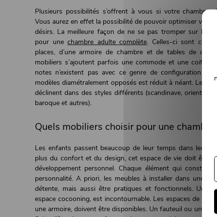
Plusieurs possibilités s’offrent à vous si votre chambre s
Vous aurez en effet la possibilité de pouvoir optimiser votre
désirs. La meilleure façon de ne se pas tromper sur l’ass
pour une
chambre adulte complète
. Celles-ci sont compo
places, d’une armoire de chambre et de tables de chev
mobiliers s’ajoutent parfois une commode et une coiffeus
notes n’existent pas avec ce genre de configuration pui
modèles diamétralement opposés est réduit à néant. Les ch
déclinent dans des styles différents (scandinave, oriental, 
baroque et autres).
Quels mobiliers choisir pour une chambre 
Les enfants passent beaucoup de leur temps dans leur ch
plus du confort et du design, cet espace de vie doit être 
développement personnel. Chaque élément qui constitue 
personnalité. A priori, les meubles à installer dans une
ch
détente, mais aussi être pratiques et fonctionnels. Un lit
espace cocooning, est incontournable. Les espaces de r
une armoire, doivent être disponibles. Un fauteuil ou une chai