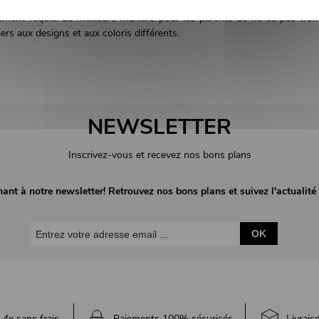
apprendre ses leçons et faire ses
lement requis. La meilleure manière pour les parents de ne se pas tro
iers aux designs et aux coloris différents.
NEWSLETTER
Inscrivez-vous et recevez nos bons plans
nant à notre newsletter! Retrouvez nos bons plans et suivez l'actuali
OK
4x sans frais
Paiements 100% sécurisés
Livrais