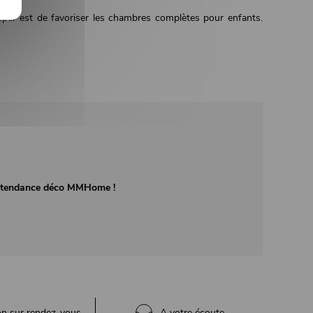
mper est de favoriser les chambres complètes pour enfants.
té tendance déco MMHome !
on sur rendez-vous
A votre écoute