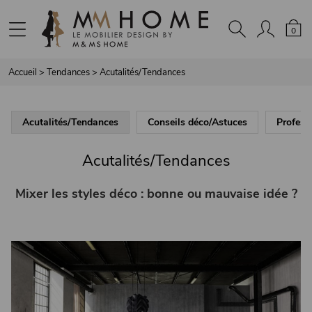
Panneau de gestion des cookies
0
Accueil
>
Tendances
>
Acutalités/Tendances
Acutalités/Tendances
Conseils déco/Astuces
Profess
Acutalités/Tendances
Mixer les styles déco : bonne ou mauvaise idée ?