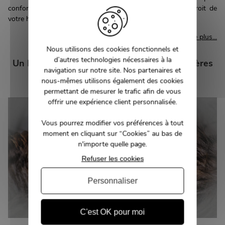
confortables de la maison. Si vous estimez que cet endroit de
votre habitation doit encore être a...
Lire plus...
Nous utilisons des cookies fonctionnels et
d’autres technologies nécessaires à la
Un Noël chaud et chaleureux avec des matières
navigation sur notre site. Nos partenaires et
naturelles
nous-mêmes utilisons également des cookies
permettant de mesurer le trafic afin de vous
offrir une expérience client personnalisée.
Vous pourrez modifier vos préférences à tout
moment en cliquant sur “Cookies” au bas de
n'importe quelle page.
Refuser les cookies
Personnaliser
C'est OK pour moi