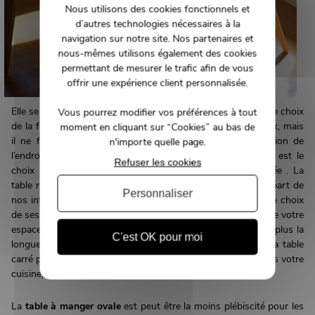
Nous utilisons des cookies fonctionnels et
d’autres technologies nécessaires à la
navigation sur notre site. Nos partenaires et
nous-mêmes utilisons également des cookies
permettant de mesurer le trafic afin de vous
offrir une expérience client personnalisée.
Elle se décline en 3 formes
rectangulaire, ronde et carrée
. Le choix
Vous pourrez modifier vos préférences à tout
de la forme est souvent motivé pour son design et son look, mais
moment en cliquant sur “Cookies” au bas de
il ne faut pas négliger l’essentiel c’est adire la configuration de
n'importe quelle page.
l’endroit ou vous désirez l’installer. Ainsi, une table ronde est le
Refuser les cookies
choix parfait pour optimiser l’espace dans une pièce carrée . La
table rectangle est la « standard » c’est elle équipe la plus part de
Personnaliser
nos intérieurs, elle s’adapte aux pièces de forme régulière, le choix
de ses dimensions doit être proportionnelle à la superficie de votre
espace à aménager. En clair plus votre pièce est spacieuse plus la
C'est OK pour moi
longueur de votre table doit être revu à la hausse. Osez la table
carré pour une petite pièce ou pour créer un coin repas dans votre
cuisine, elle apporte un look stylé et contemporain.
La
table à manger ovale
est peut être la moins plébiscité pour les