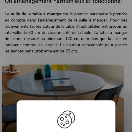
Un aménagement harmonieux et fonctionnel
La
taille de la table à manger
est le premier paramètre à prendre
en compte dans l’aménagement de la salle à manger. Pour des
mouvements faciles autour de la table, il faut idéalement prévoir un
intervalle de 60 cm de chaque côté de la table. La table à manger
doit donc mesurer au minimum 120 cm de moins que la salle, en
longueur comme en largeur. La hauteur convenable pour passer
les jambes sans problème est de 75 cm.